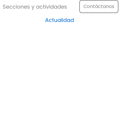
Festival
Abrir Secciones y actividad
Secciones y actividades
Contáctanos
Actualidad