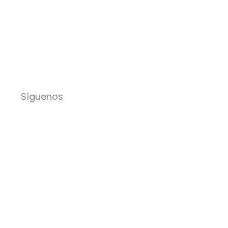
Síguenos
Facebook-
Instagram
Icon-
Youtu
f
x