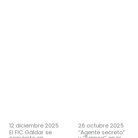
12 diciembre 2025
26 octubre 2025
El FIC Gáldar se
“Agente secreto”
convierte en
y “Samsa” en lo