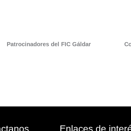
Patrocinadores del FIC Gáldar​
Co
áctanos
Enlaces de inter