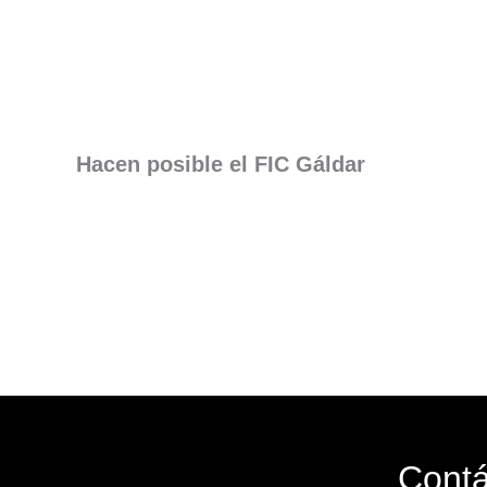
Hacen posible el FIC Gáldar
Cont