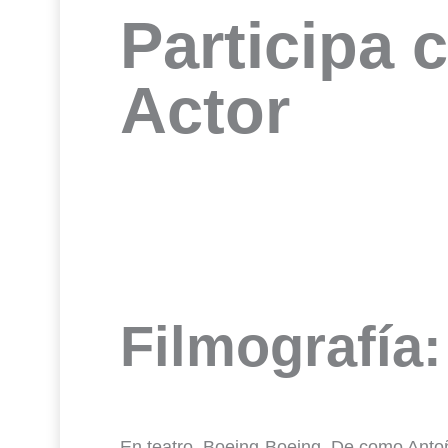
Participa 
Actor
Filmografía:
En teatro, Boeing-Boeing, De como Antoñ