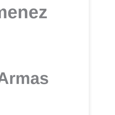
menez
 Armas