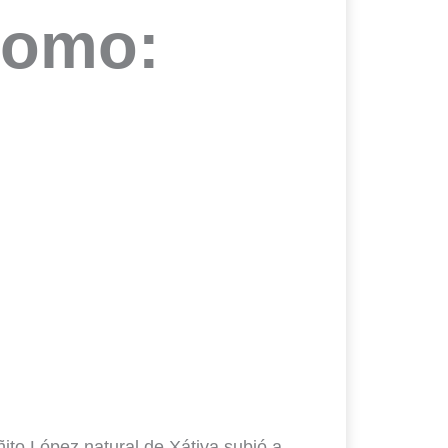
como:
ito López natural de Xátiva subió a