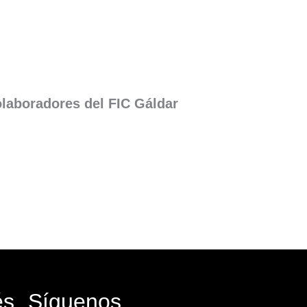
laboradores del FIC Gáldar
és
Síguenos