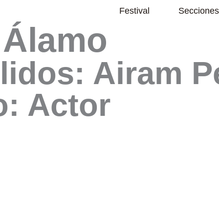
Abrir Festival
Festival
Secciones
 Álamo
lidos: Airam P
o: Actor