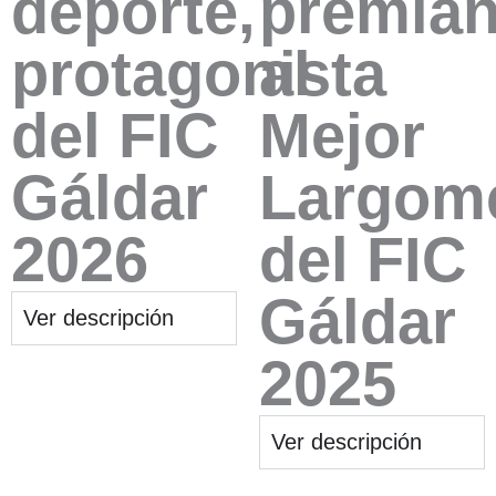
deporte,
premia
protagonista
al
del FIC
Mejor
Gáldar
Largome
2026
del FIC
Gáldar
Ver descripción
2025
Ver descripción