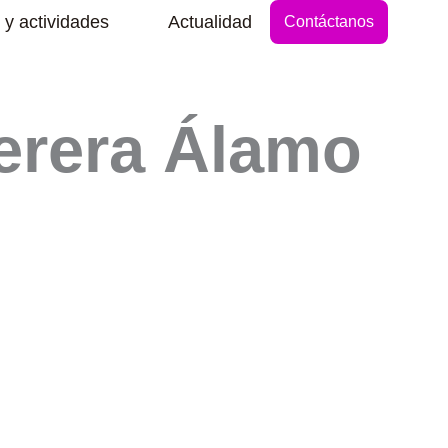
Abrir Secciones y actividades
 y actividades
Actualidad
Contáctanos
erera Álamo