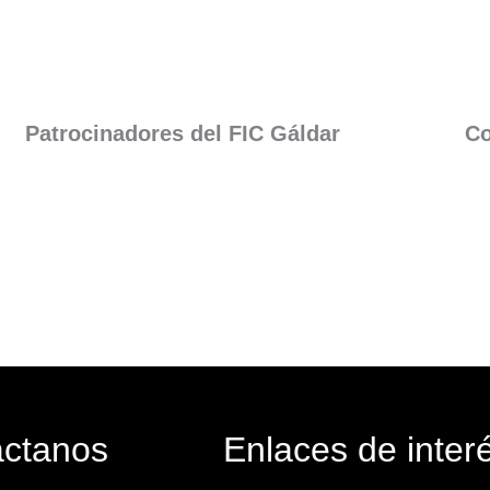
Patrocinadores del FIC Gáldar​
Co
áctanos
Enlaces de inter