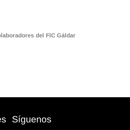
laboradores del FIC Gáldar
és
Síguenos