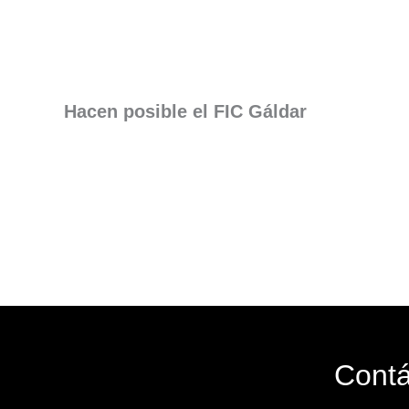
Hacen posible el FIC Gáldar
Cont