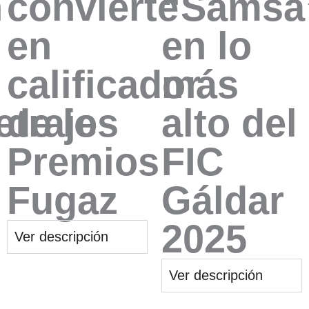
n
convierte
“Samsa
en
en lo
calificador
más
traje
de los
alto del
Premios
FIC
Fugaz
Gáldar
2025
Ver descripción
Ver descripción