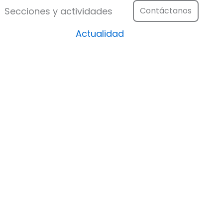
Festival
Abrir Secciones y actividad
Secciones y actividades
Contáctanos
Actualidad