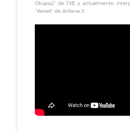
Okupa2” de TVE y ,actualmente, interp
“Velvet” de Antena 3.