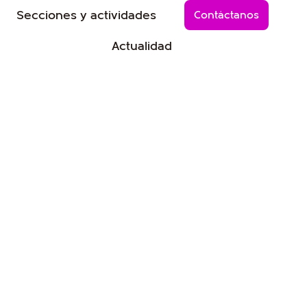
r Festival
Abrir Secciones y actividad
Secciones y actividades
Contáctanos
Actualidad