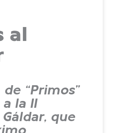
 al
r
a de “Primos”
a la II
 Gáldar, que
ximo