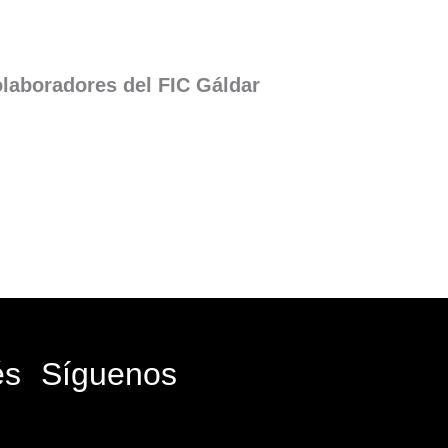
laboradores del FIC Gáldar
és
Síguenos
Facebook-
Instagram
Icon-
Youtube
f
x