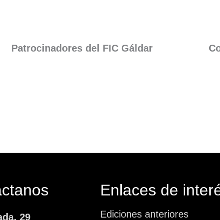
Patrocinadores del FIC Gáldar​
Co
áctanos
Enlaces de inter
Ediciones anteriores
ada, 29