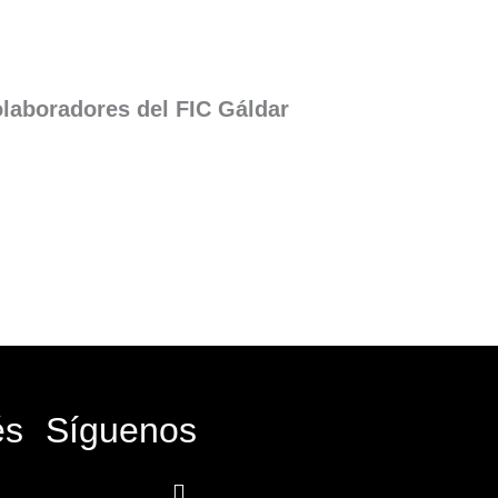
laboradores del FIC Gáldar
és
Síguenos
Facebook-
Instagram
Icon-
Youtube