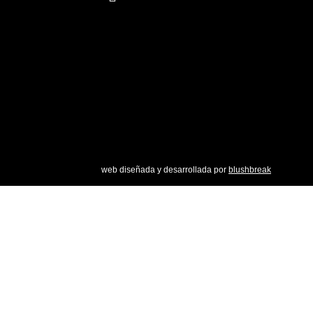
f
x
web diseñada y desarrollada por
blushbreak