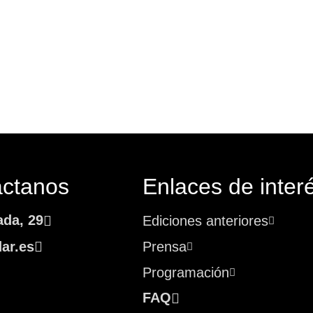
áctanos
Enlaces de inter
ada, 29
Ediciones anteriores
ar.es
Prensa
Programación
FAQ