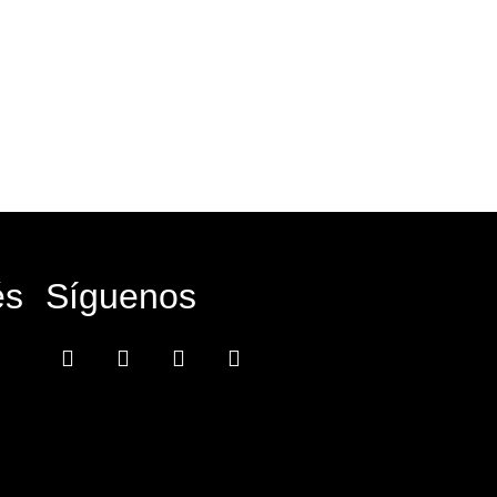
és
Síguenos
Facebook-
Instagram
Icon-
Youtube
f
x