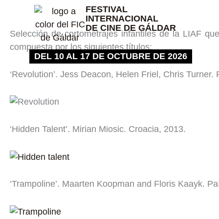
Ir
FESTIVAL
INTERNACIONAL
al
DE CINE DE GÁLDAR
contenido
Selección de cortometrajes infantiles de la LIAF que
compuesta por los siguientes títulos:
DEL 10 AL 17 DE OCTUBRE DE 2026
‘Revolution’. Jess Deacon, Helen Friel, Chris Turner.
‘Hidden Talent’. Mirian Miosic. Croacia, 2013.
‘Trampoline’. Maarten Koopman and Floris Kaayk. Pa