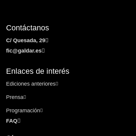
Contáctanos
C/ Quesada, 29
fic@galdar.es
Enlaces de interés
Ediciones anteriores
Prensa
Programación
FAQ