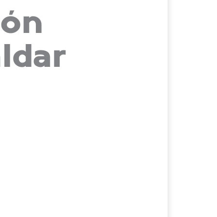
ión
áldar