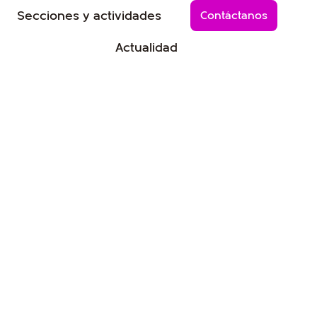
r Festival
Abrir Secciones y actividad
Secciones y actividades
Contáctanos
Actualidad